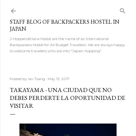
Skip to main content
STAFF BLOG OF BACKPACKERS HOSTEL IN
JAPAN
J-Hoppers&Hana Hostel are the name of an International
Backpackers Hostel for All Budget Travellers. We are always happy
to welcome travellers who are into "Japan-hopping".
Posted by
Ian Tsang
May 13, 2017
TAKAYAMA - UNA CIUDAD QUE NO
DEBES PERDERTE LA OPORTUNIDAD DE
VISITAR